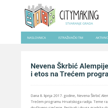
NASLOVNICA
ISTRAŽIVAČKI TIM
AKTIVNO
Nevena Škrbić Alempije
i etos na Trećem progr
Dana 8. lipnja 2017. godine, Nevena Škrbić Ale
Trećem programu Hrvatskoga radija. Teme razg
društveno sjećanje, festivali i druga gradska do