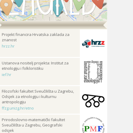
Projekt financira Hrvatska zaklada za
znanost
hrzz.hr
Ustanova nositelj projekta: Institut za
etnologiju i folkloristiku
ief.hr
Filozofski fakultet Sveučilišta u Zagrebu,
Odsjek za etnologiju i kulturnu
antropologiju
ffzg.unizg.hr/etno
Prirodoslovno-matematički fakultet
Sveučilišta u Zagrebu, Geografski
odsjek