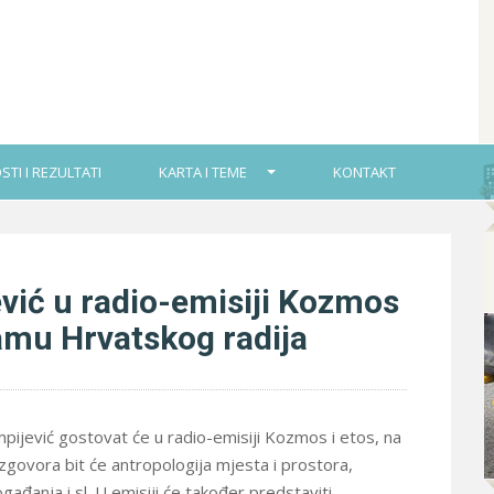
STI I REZULTATI
KARTA I TEME
KONTAKT
vić u radio-emisiji Kozmos
amu Hrvatskog radija
mpijević gostovat će u radio-emisiji Kozmos i etos, na
ovora bit će antropologija mjesta i prostora,
gađanja i sl. U emisiji će također predstaviti