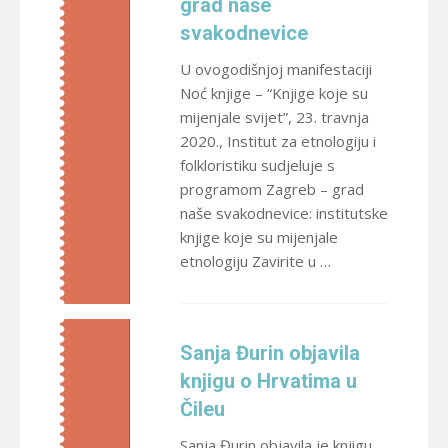
grad naše
svakodnevice
U ovogodišnjoj manifestaciji
Noć knjige – “Knjige koje su
mijenjale svijet”, 23. travnja
2020., Institut za etnologiju i
folkloristiku sudjeluje s
programom Zagreb – grad
naše svakodnevice: institutske
knjige koje su mijenjale
etnologiju Zavirite u …
Sanja Đurin objavila
knjigu o Hrvatima u
Čileu
Sanja Đurin objavila je knjigu