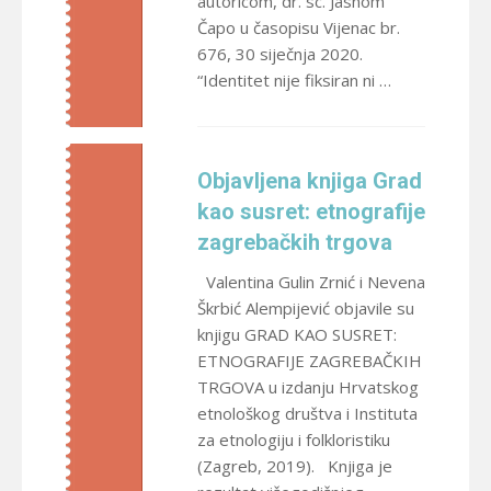
autoricom, dr. sc. Jasnom
Čapo u časopisu Vijenac br.
676, 30 siječnja 2020.
“Identitet nije fiksiran ni …
Objavljena knjiga Grad
kao susret: etnografije
zagrebačkih trgova
Valentina Gulin Zrnić i Nevena
Škrbić Alempijević objavile su
knjigu GRAD KAO SUSRET:
ETNOGRAFIJE ZAGREBAČKIH
TRGOVA u izdanju Hrvatskog
etnološkog društva i Instituta
za etnologiju i folkloristiku
(Zagreb, 2019). Knjiga je