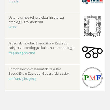
hrzz.hr
Ustanova nositelj projekta: Institut za
etnologiju i folkloristiku
ief.hr
Filozofski fakultet Sveučilišta u Zagrebu,
Odsjek za etnologiju i kulturnu antropologiju
ffzg.unizg.hr/etno
Prirodoslovno-matematički fakultet
Sveučilišta u Zagrebu, Geografski odsjek
pmf.unizg.hr/geog