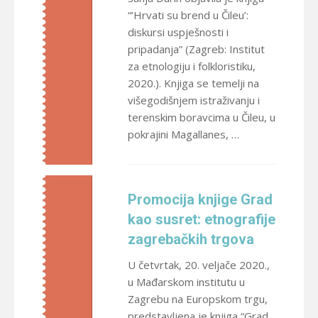
“’Hrvati su brend u Čileu’:
diskursi uspješnosti i
pripadanja” (Zagreb: Institut
za etnologiju i folkloristiku,
2020.). Knjiga se temelji na
višegodišnjem istraživanju i
terenskim boravcima u Čileu, u
pokrajini Magallanes, …
Promocija knjige Grad
kao susret: etnografije
zagrebačkih trgova
U četvrtak, 20. veljače 2020.,
u Mađarskom institutu u
Zagrebu na Europskom trgu,
predstavljena je knjiga “Grad