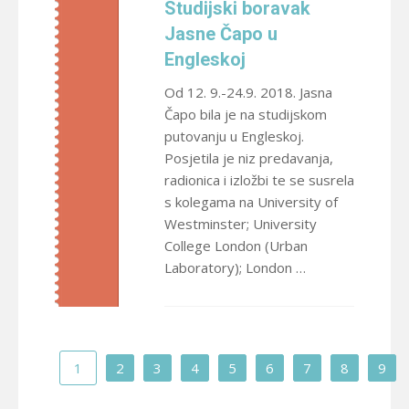
Studijski boravak
Jasne Čapo u
Engleskoj
Od 12. 9.-24.9. 2018. Jasna
Čapo bila je na studijskom
putovanju u Engleskoj.
Posjetila je niz predavanja,
radionica i izložbi te se susrela
s kolegama na University of
Westminster; University
College London (Urban
Laboratory); London …
1
2
3
4
5
6
7
8
9