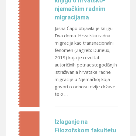
knjigu o hrvatsko-
njemačkim radnim
migracijama
Jasna Čapo objavila je knjigu
Dva doma. Hrvatska radna
migracija kao transnacionalni
fenomen (Zagreb: Durieux,
2019) koja je rezultat
autoričinih petnaestogodišnjih
istraživanja hrvatske radne
migracije u Njemačkoj koja
govori o odnosu dvije države
te o …
Izlaganje na
Filozofskom fakultetu